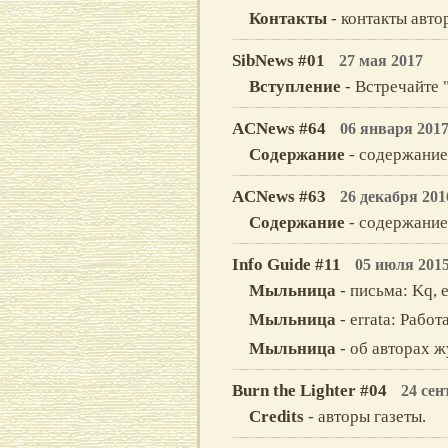
Контакты
- контакты авто
SibNews #01
27 мая 2017
Вступление
- Встречайте 
ACNews #64
06 января 201
Содержание
- содержание
ACNews #63
26 декабря 201
Содержание
- содержание
Info Guide #11
05 июля 201
Мыльница
- письма: Kq, e
Мыльница
- errata: Рабо
Мыльница
- об авторах ж
Burn the Lighter #04
24 сен
Credits
- авторы газеты.