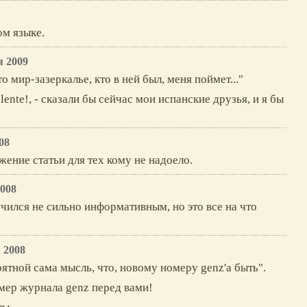
ом языке.
я 2009
то мир-зазеркалье, кто в ней был, меня поймет..."
lente!, - сказали бы сейчас мои испанские друзья, и я бы
08
жение статьи для тех кому не надоело.
2008
учился не сильно информативным, но это все на что
 2008
оятной сама мысль, что, новому номеру genz'а быть".
омер журнала genz перед вами!