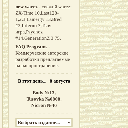
new warez
- свежий warez:
ZX-Time 10,Last128-
1,2,3,Lamergy 13,Bred
#2,Inferno 3,Твоя
игра,Psychoz
#14,GenerationZ 3.75.
FAQ Programs
-
Коммерческие авторские
разработки предлагаемые
на распространение.
В этот день... 8 августа
Body №13,
Tusovka №0808,
Nicron №46