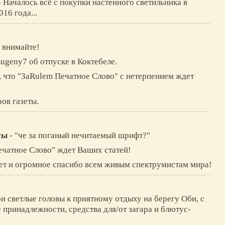
- Началось всё с покупки настенного светильника в
16 года...
 внимайте!
Eugeny7 об отпуске в Коктебеле.
 что "ЗаRulem Печатное Слово" с нетерпением ждет
ров газеты.
сы
- "че за поганый нечитаемый шрифт?"
ечатное Слово" ждет Ваших статей!
ет и огромное спасибо всем живым спектрумистам мира!
ои светлые головы к приятному отдыху на берегу Оби, с
 принадлежности, средства для/от загара и блютус-