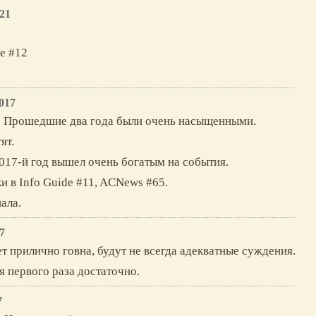
21
de #12
017
в: Прошедшие два года были очень насыщенными.
ят.
2017-й год вышел очень богатым на события.
ки в Info Guide #11, ACNews #65.
ала.
7
дет прилично говна, будут не всегда адекватные суждения.
я первого раза достаточно.
7