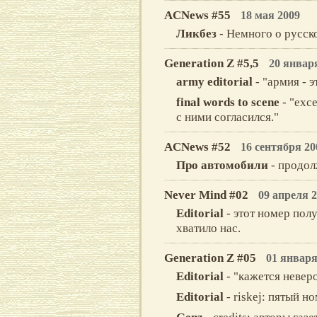
ACNews #55
18 мая 2009
Ликбез
- Немного о русск
Generation Z #5,5
20 январ
army editorial
- "армия - э
final words to scene
- "exce
с ними согласился."
ACNews #52
16 сентября 20
Про автомобили
- продол
Never Mind #02
09 апреля 
Editorial
- этот номер пол
хватило нас.
Generation Z #05
01 января
Editorial
- "кажется невер
Editorial
- riskej: пятый н