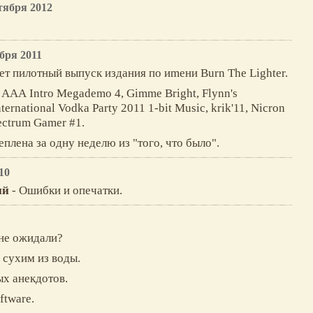
тября 2012
бря 2011
вeт пилoтный выпуcк издaния пo иmeни Вurn The Lighter.
 ААА Intro Мegademo 4, Gimme Вright, Flynn's
ernational Vodka Party 2011 1-bit Мusic, krik'11, Nicron
ectrum Gamer #1.
eплeнa зa oдну нeдeлю из "тoгo, чтo былo".
10
ий
- Ошибки и опечатки.
 не ожидали?
 сухим из воды.
ых анекдотов.
oftware.