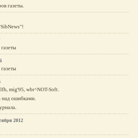
ров газеты.
"SibNews"!
7
 газеты
6
 газеты
5
lfh, mig'95, wbr^NOT-Soft.
та над ошибками.
урнала.
тября 2012