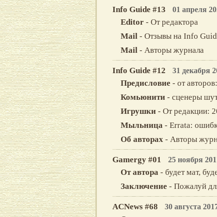
Info Guide #13
01 апреля 20
Editor
- От редактора
Mail
- Отзывы на Info Gui
Mail
- Авторы журнала
Info Guide #12
31 декабря 2
Предисловие
- от авторо
Комьюнити
- сценеры шут
Игрушки
- От редакции: 
Мыльница
- Errata: ошиб
Об авторах
- Авторы журн
Gamergy #01
25 ноября 201
От автора
- будет мат, бу
Заключение
- Пожалуй дл
ACNews #68
30 августа 201