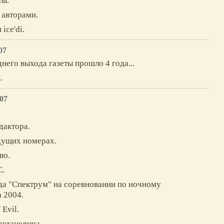
ты.
с авторами.
ice'di.
07
него выхода газеты прошло 4 года...
.
07
дактора.
дущих номерах.
ию.
C.
да "Спектрум" на соревновании по ночному
 2004.
 Evil.
огдановича.