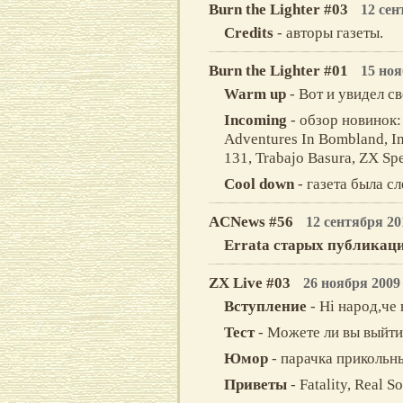
Burn the Lighter #03
12 сен
Credits
- авторы газеты.
Burn the Lighter #01
15 ноя
Warm up
- Вoт и увидeл c
Incoming
- обзор новинок:
Аdventures In Вombland, Int
131, Trabajo Вasura, ZX Sp
Cool down
- газета былa cл
ACNews #56
12 сентября 20
Errata старых публикац
ZX Live #03
26 ноября 2009
Вступление
- Hi народ,че
Тест
- Можете ли вы выйти
Юмор
- парачка прикольн
Приветы
- Fatality, Real S