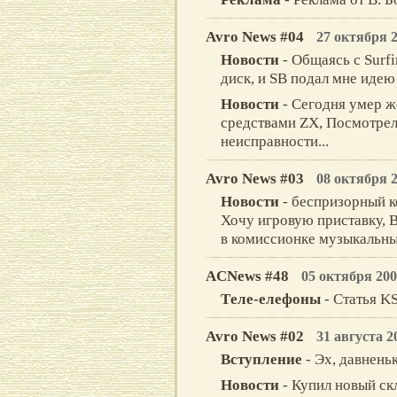
Avro News #04
27 октября 
Новости
- Общаясь с Surfi
диск, и SB подал мне идею
Новости
- Сегодня умер ж
средствами ZX, Посмотрел
неисправности...
Avro News #03
08 октября 
Новости
- беспризорный к
Хочу игровую приставку, В
в комиссионке музыкальный
ACNews #48
05 октября 200
Тeлe-eлeфоны
- Статья K
Avro News #02
31 августа 2
Вступление
- Эх, давненьк
Новости
- Купил новый ск