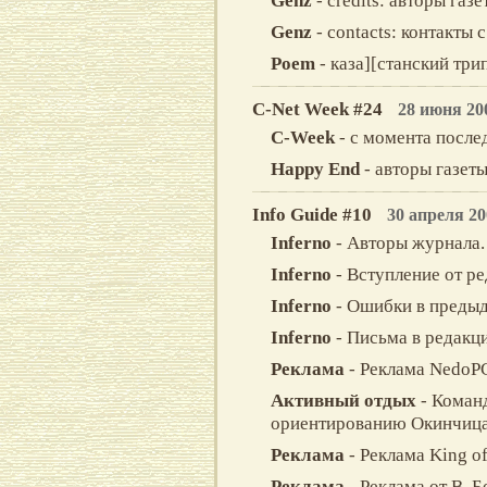
Genz
- credits: авторы газе
Genz
- contacts: контакты 
Poem
- каза][станский трип 
C-Net Week #24
28 июня 20
С-Week
- c момента послед
Happy End
- авторы газеты
Info Guide #10
30 апреля 20
Inferno
- Авторы журнала.
Inferno
- Вступление от ре
Inferno
- Ошибки в преды
Inferno
- Письма в редакц
Реклама
- Реклама NedoP
Активный отдых
- Коман
ориентированию Окинчица
Реклама
- Реклама King of
Реклама
- Реклама от В. Б