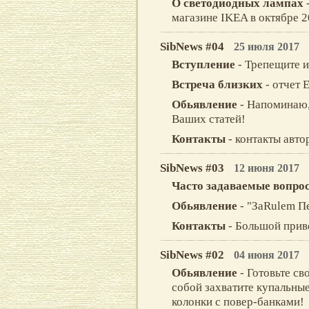
О светодиодных лампах
магазине IKEA в октябре 20
SibNews #04
25 июля 2017
Вступление
- Трепещите и
Встреча близких
- отчет 
Обьявление
- Напоминаю,
Ваших статей!
Контакты
- контакты авто
SibNews #03
12 июня 2017
Часто задаваемые вопро
Обьявление
- "ЗаRulem П
Контакты
- Большой прив
SibNews #02
04 июня 2017
Обьявление
- Готовьте св
собой захватите купальные
колонки с повер-банками!