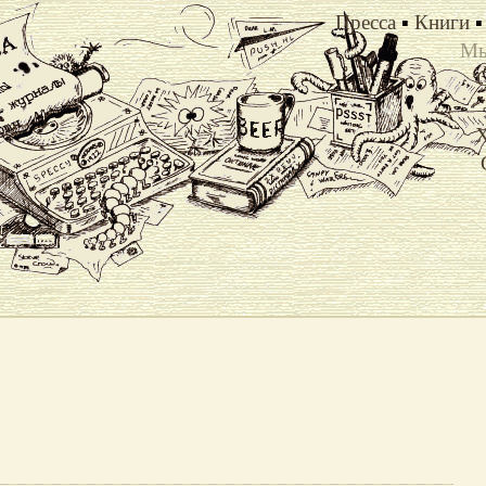
Пресса
▪
Книги
▪
Мы
Х