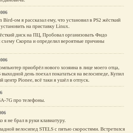
2006
n Bird-ом я рассказал ему, что установил в PS2 жёсткий
 установить на приставку Linux.
ёсткий диск на ПЦ, Пробовал организовать Фидо
 схему Скорпа и определил вероятные причины
2006
омпьютер приобрёл нового хозяина в лице моего отца,
 выходной день поехал покататься на велосипеде, Купил
 центр Pionee, всё таки я ушёл в отпуск.
6
SA-7G про телефоны.
006
о я не брал в руки клавиатуру.
ладной велосипед STELS с пятью скоростями. Встретился