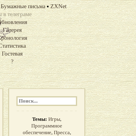
Бумажные письма
▪
ZXNet
 в телеграме
Обновления
Галерея
ронология
Статистика
Гостевая
?
Темы:
Игры
,
Программное
обеспечение
,
Пресса
,