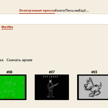
Электронная пресса
Книги
Письма
Ещё...
→
Murzilka
ка
·
Скачать архив
#08
#07
#03