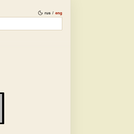
rus
/
eng