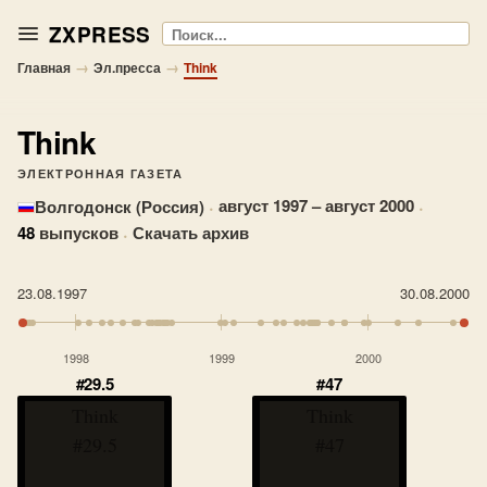
ZXPRESS
Поиск
→
→
Главная
Эл.пресса
Think
Think
ЭЛЕКТРОННАЯ ГАЗЕТА
·
август 1997 – август 2000
·
Волгодонск (Россия)
48
выпусков
·
Скачать архив
23.08.1997
30.08.2000
1998
1999
2000
#29.5
#47
Think
Think
#29.5
#47