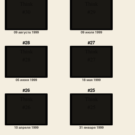
Think
Think
#30
#29
09 августа 1999
09 июля 1999
#28
#27
Think
Think
#28
#27
05 июня 1999
18 мая 1999
#26
#25
Think
Think
#26
#25
10 апреля 1999
31 января 1999