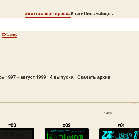
Электронная пресса
Книги
Письма
Ещё...
→
ZX Jump
ь 1997 – август 1999
·
4
выпуска
·
Скачать архив
1999
#03
#02
#01
ZX Jump