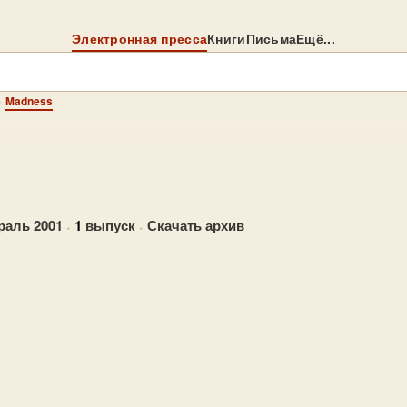
Электронная пресса
Книги
Письма
Ещё...
→
Madness
раль 2001
·
1
выпуск
·
Скачать архив