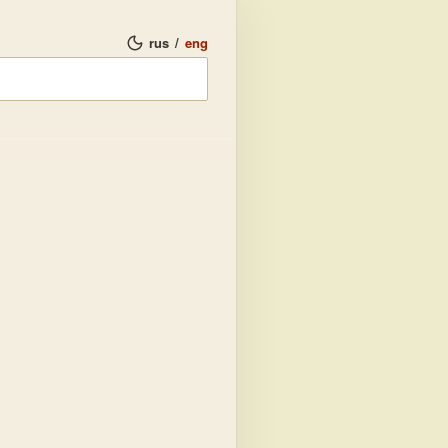
rus
/
eng