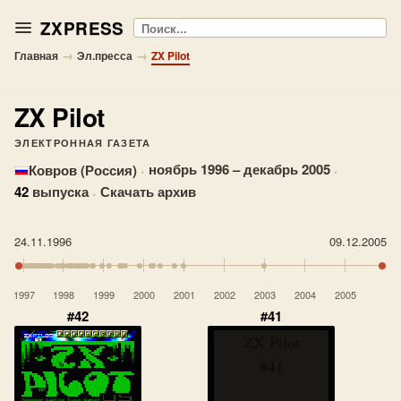
ZXPRESS
Поиск
→
→
Главная
Эл.пресса
ZX Pilot
ZX Pilot
ЭЛЕКТРОННАЯ ГАЗЕТА
·
ноябрь 1996 – декабрь 2005
·
Ковров (Россия)
42
выпуска
·
Скачать архив
24.11.1996
09.12.2005
1997
1998
1999
2000
2001
2002
2003
2004
2005
#42
#41
ZX Pilot
#41