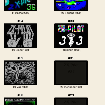
11 марта 2000
27 ноября 1999
#34
#33
20 июля 1999
18 июня 1999
#32
#31
ZX Pilot
#31
29 мая 1999
20 февраля 1999
#30
#29
ZX Pilot