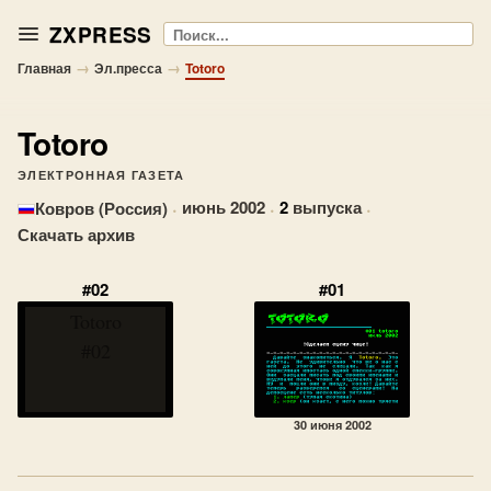
ZXPRESS
Поиск
→
→
Главная
Эл.пресса
Totoro
Totoro
ЭЛЕКТРОННАЯ ГАЗЕТА
·
июнь 2002
·
2
выпуска
·
Ковров (Россия)
Скачать архив
#02
#01
Totoro
#02
30 июня 2002