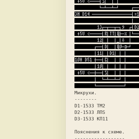
Микрухи.
--------
D1-1533 TM2 
D2-1533 ЛПS 
D3-1533 КП11
Пояснения к схеме.
------------------