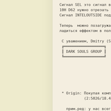
Сигнал SEL это сигнал в
10Н D62 нужно отрезать 
Сигнал INTELOUTSIDE под
Теперь  можно позагружа
ладиться еффектом в пол
 C уважением, Dmitry (
 ╔══════════════════╗ 
 ║ DARK SOULS GROUP ║ 
 ╚══════════════════╝ 
 * Origin: Покупая ком
           (2:5026/1
 прим.ред: у нас всег