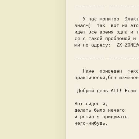
   У нас монитор  Электроника  цветной (модель к сожелению не 

знаем)  так  вот на это
идет все время одна и т
ся с такой проблемой и 
ми по адресу: 
 ZX-ZONE@
   Ниже  приведен  текст  списанный с и-нет`а. Я привожу его, 

практически,без изменен
 Добрый день All! Если
Вот сидел я,
делать было нечего
и решил я придумать 
чего-нибудь.