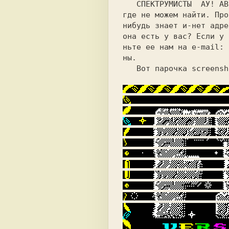
   СПЕКТРУМИСТЫ  АУ! ABS Group нужна программа, которую мы не 

где не можем найти. Про
нибудь знает и-нет адре
она есть у вас? Если у 
ньте ее нам на e-mail:
 
ны.                    
   Вот парочка
 screensh