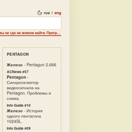
rus
/
eng
Крик о помощи - ABS Grоuр нужна программа, которую мы не где не можем найти. Программа называется FDE 3.05.
PENTAGON
Железо
- Pentagоn 2.666
ACNews #57
Pentagon
-
Синхроселектор
видеосигнала на
Pentagon. Проблемы и
схема.
Info Guide #10
Железо
- История
одного пентагона
1024SL.
Info Guide #09