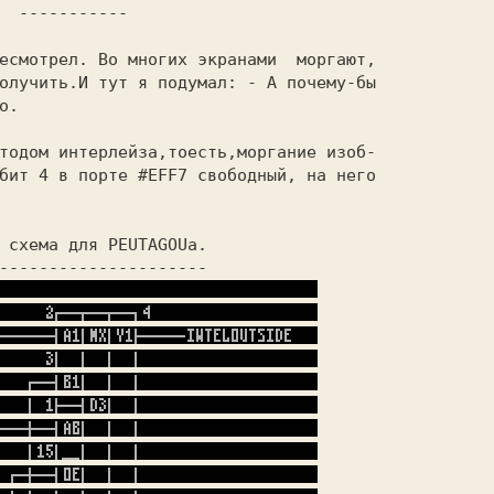
 -----------
олучить.И тут я подумал: - А почему-бы 

о. 
бит 4 в порте #EFF7 свободный, на него 

 схема для PEUTAGOUa.
---------------------