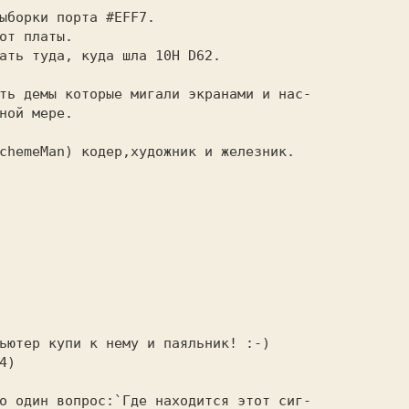
ыборки порта #EFF7.
от платы.
ать туда, куда шла 10Н D62.
ть демы которые мигали экранами и нас- 

ной мере.
SchemeMan) кодер,художник и железник. 
пьютер купи к нему и паяльник! :-)
8.44) 
о один вопрос:`Где находится этот сиг- 
