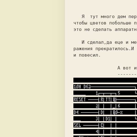
   Я  тут много дем пересмотрел. Во многих экранами  моргают, 

чтобы цветов побольше п
это не сделать аппаратн
   И сделал,да еце и методом интерлейза,тоесть,моргание изоб- 

ражения прекратилось.И 
и повесил.
А вот и
-------