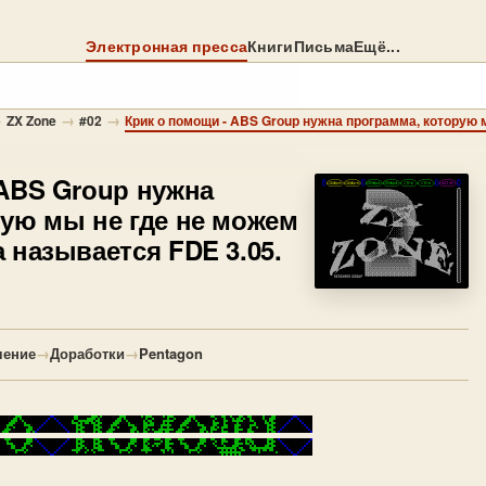
Электронная пресса
Книги
Письма
Ещё...
→
→
→
ZX Zone
#02
ABS Grоuр нужна
рую мы не где не можем
 называется FDE 3.05.
чение
→
Доработки
→
Pentagon