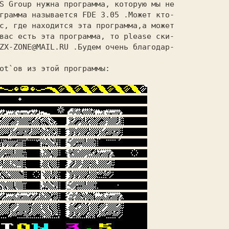
грамма называется
 FDE 3.05 
.Может кто- 

с, где находится эта программа,а может 

вас есть эта программа, то please ски- 

ZX-ZONE@MAIL.RU
 .Будем очень благодар- 

                                       

ot`ов
 из этой программы:               
