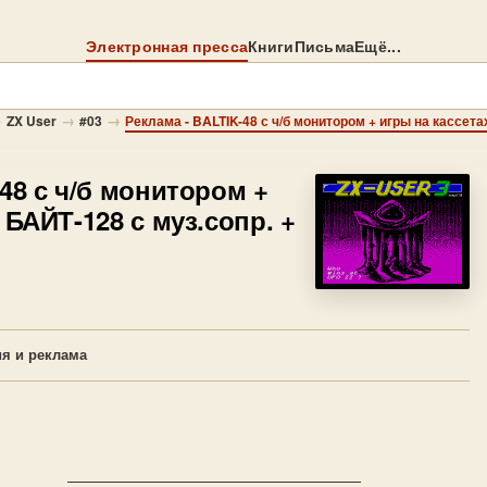
Электронная пресса
Книги
Письма
Ещё...
→
→
→
ZX User
#03
48 с ч/б монитором +
 БАЙТ-128 с муз.сопр. +
я и реклама