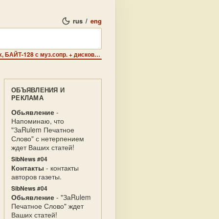
rus
/
eng
Реклама - BALTIK-48 с ч/б монитором + игры на кассетах, БАЙТ-128 с муз.сопр. + дисковод.
ОБЪЯВЛЕНИЯ И
РЕКЛАМА
Обьявление
-
Напоминаю, что
"ЗаRulem Печатное
Слово" с нетерпением
ждет Ваших статей!
SibNews #04
Контакты
- контакты
авторов газеты.
SibNews #04
Обьявление
- "ЗаRulem
Печатное Слово" ждет
Ваших статей!