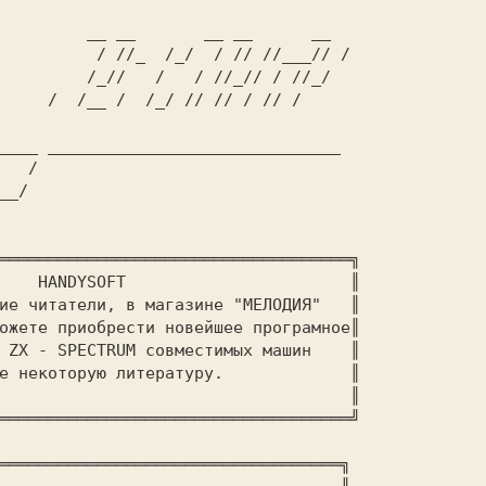
____ ______________________________

  /
