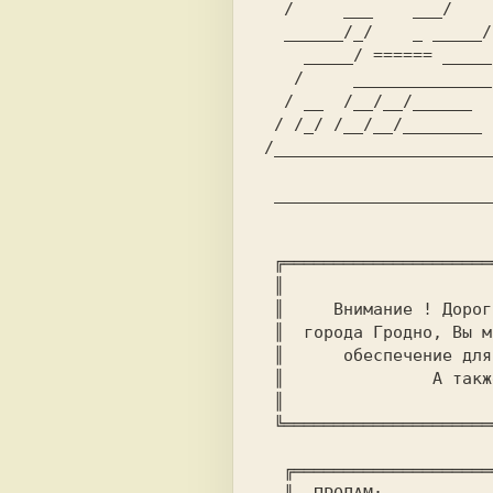
  /     ___    ___/     

  ______/_/    _ _____/         __ __       __ __      __

    _____/ ====== _____          / //_  /_/  / // //___// /

   /     ______________         /_//   /   / //_// / //_/

  / __  /__/__/______       /  /__ /  /_/ // // / // /

 / /_/ /__/__/________ 

/______________________
                        
 ________________________/

 ╔═════════════════════════════════════════════════════════╗

 ║                         HANDYSOFT                       ║

 ║     Внимание ! Дорогие читатели, в магазине "МЕЛОДИЯ"   ║

 ║  города Гродно, Вы можете приобрести новейшее програмное║

 ║      обеспечение для ZX - SPECTRUM совместимых машин    ║

 ║               А также некоторую литературу.             ║

 ║                                                         ║

 ╚═════════════════════════════════════════════════════════╝

  ╔═══════════════════════════════════════════════════════╗
