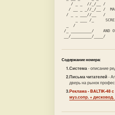
    / _ _  //_/__ /

   / __ _ _//_/__ /  MAIN IDEA AND GENERAL EDITOR HANDYSOFT

  / _ _ ___//__   /

      _ ___ /_     SCREEN EDITOR .............. MINISOFT

  _  /           

 /_ _________/    AND OTHER FRENCH!

Содержание номера:
Система
- описание ре
Письма читателей
- A
дверь на рынок профес
Реклама
- BALTIK-48 с
муз.сопр. + дисковод.