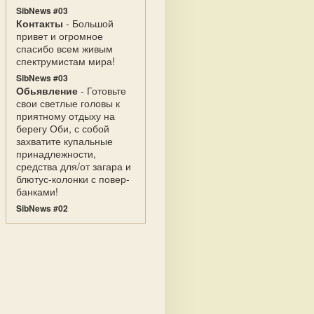
SibNews #03
Контакты
- Большой
привет и огромное
спасибо всем живым
спектрумистам мира!
SibNews #03
Обьявление
- Готовьте
свои светлые головы к
приятному отдыху на
берегу Оби, с собой
захватите купальные
принадлежности,
средства для/от загара и
блютус-колонки с повер-
банками!
SibNews #02