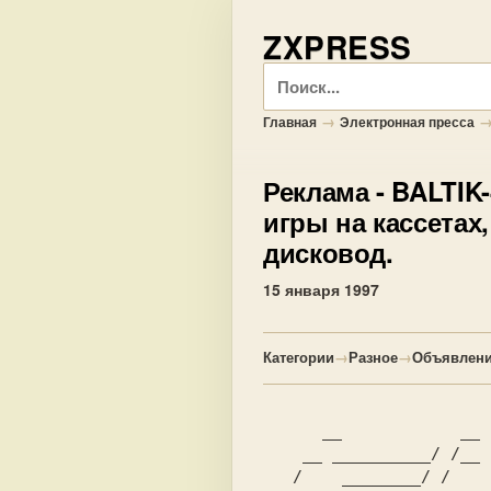
ZXPRESS
Поиск
→
Главная
Электронная пресса
Реклама
- BALTIK-
игры на кассетах,
дисковод.
15 января 1997
Категории
→
Разное
→
Объявлени
      __            __

    __ __________/ /__

   /    ________/ /           ______________________________
