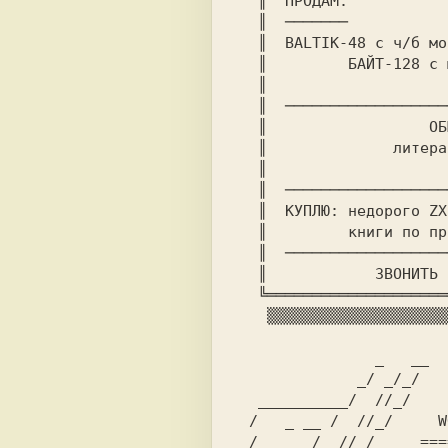
  ║  ПРОДАМ:                                              ║

  ║  ───────                                              ║

  ║  BALTIK-48 с ч/б монитором + игры на кассетах         ║

  ║         БАЙТ-128 с муз.сопр. + дисковод               ║

  ║                                                       ║

  ║  ──────────────────────────────────────────────────── ║

  ║                  ОБМЕНЯЮСЬ !!!                        ║

  ║              литературой для ZX                       ║

  ║                                                       ║

  ║  ──────────────────────────────────────────────────── ║

  ║  КУПЛЮ: недорого ZX-РЕВЮ ( за 93 год и позже )        ║

  ║         книги по программированию в ассемблере        ║

  ║  ──────────────────────────────────────────────────── ║

  ║            ЗВОНИТЬ ВЕЧЕРОМ  тел. 31-19-56 ( ДЕНИС )   ║

  ╚═══════════════════════════════════════════════════════╝

   ▒▒▒▒▒▒▒▒▒▒▒▒▒▒▒▒▒▒▒▒▒▒▒▒▒▒▒▒▒▒▒▒▒▒▒▒▒▒▒▒▒▒▒▒▒▒▒▒▒▒▒▒▒▒▒▒

               _   __

             _/ _/_/

  __________/  //_/

 /   _ __ /  //_/     WORKING AT THIS NUMBER ...

 /_ __ _/  //_/_    ============================
