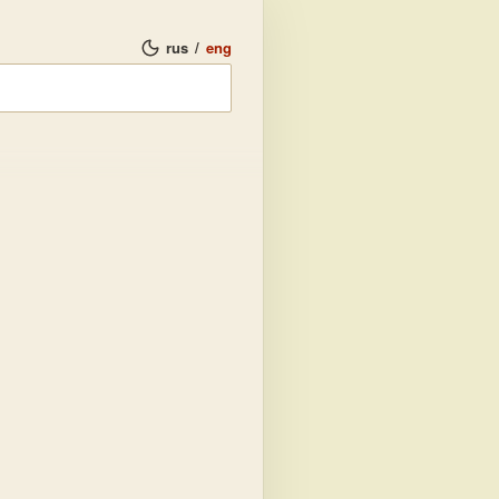
rus
/
eng