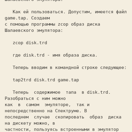
   Как ей пользоваться. 
Допустим, имеется файл 
game.tap. 
Создаем

с помощью программы 
zcop 
образ диска 
Шалаевского эмулятора:

   zcop disk.trd

   где disk.trd - имя образа диска.

   Теперь вводим в командной строке следующее:

   tap2trd disk.trd game.tap

   Теперь  содержимое  тапа  в 
disk.trd. 
Разобраться с ним можно

как  в  самом  эмуляторе,  так и 
непосредственно на 
Спектруме. 
В

последнем  случае  скопировать  образ  диска 
на дискету можно, в

частности, пользуясь встроенными в эмулятор 