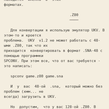
форматах.

                              .Z80

                          ────

   Для конвертации я использую эмулятор 
UKV.
 В 
этом-то и кроется

проблема. 
 UKV  v1.2 
не может работать с 48-
ыми 
.Z80,
 так что их

приходится  конвертировать в формат 
.SNA-48 
с 
SPCONV.
 При этом все, что от вас требуется - 
это написать:

   spconv game.z80 game.sna

   И  у  вас  
48-ой  .sna,
  который можно без 
проблем (хмм... не

всегда) загрузить в 
UKV.

   Но  допустим,  что у вас 
128-ой .Z80. 
В 