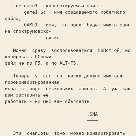
   где 
game1 
- конвертируемый файл,

game1.$c 
- имя создаваемого хобетного 
файла,

GAME1 
- имя,  которое  будет иметь файл 
на спектрумовском

               диске

   Можно  сразу  воспользоваться  HoBet'ой, но 
копировать PCшный

файл не по 
F5,
 а по 
ALT+F5.

   Теперь  у  вас  на  диске должна иметься 
переконвертированная

игра  в  виде  нескольких  файлов.  А  уж  как  
вам заставить ее

работать - не мне вам объяснять.

                              .SNA

                          ────

   Эти  снапшоты  тоже  можно конвертировать 