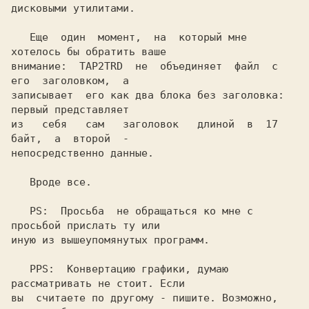
дисковыми утилитами.

   Еще  один  момент,  на  который мне 
хотелось бы обратить ваше

внимание:  
TAP2TRD 
 не  объединяет  файл  с  
его  заголовком,  а

записывает  его как два блока без заголовка: 
первый представляет

из   себя   сам   заголовок   длиной  в  
17 
байт,  а  второй  -

непосредственно данные.

   Вроде все.

   PS:  
Просьба  не обращаться ко мне с 
просьбой прислать ту или

иную из вышеупомянутых программ.

   PPS: 
 Конвертацию графики, думаю 
рассматривать не стоит. Если

вы  считаете по другому - пишите. Возможно, 