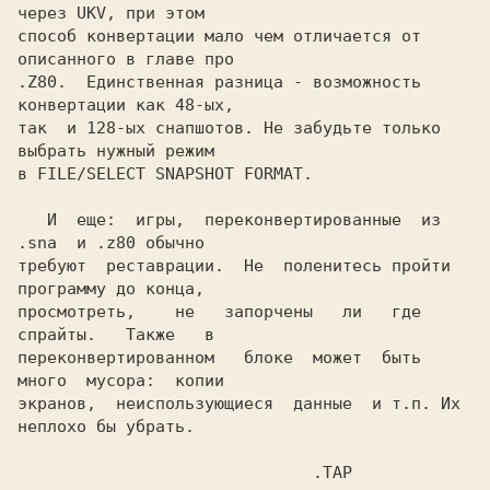
через UKV, при этом

способ конвертации мало чем отличается от 
.Z80.  
Единственная разница - возможность 
конвертации как 48-ых,

так  и 128-ых снапшотов. Не забудьте только 
выбрать нужный режим

в 
FILE/SELECT SNAPSHOT FORMAT.

   И  еще:  игры,  переконвертированные  из  
.sna  
и 
.z80 
обычно

требуют  реставрации.  Не  поленитесь пройти 
программу до конца,

просмотреть,    не   запорчены   ли   где   
спрайты.   Также   в

переконвертированном   блоке  может  быть  
много  мусора:  копии

экранов,  неиспользующиеся  данные  и т.п. Их 
неплохо бы убрать.

                              .TAP
