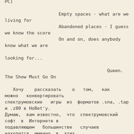
PC)

                    Empty spaces - what are we 
living for

                    Abandoned places - I guess 
we know the score

                    On and on, does anybody 
know what we are

looking for...

                                      Queen. 
The Show Must Go On

Хочу    рассказать    о   том,   как   
можно   конвертировать

спектрумовские   игры  из  форматов 
.sna, .tap 
и 
.z80 
в 
Думаю,  вам известно,  что  спектрумовский  
софт  в  
Интернете 
в

подавляющем   большинстве   случаев   
находится  именно  в  этих
