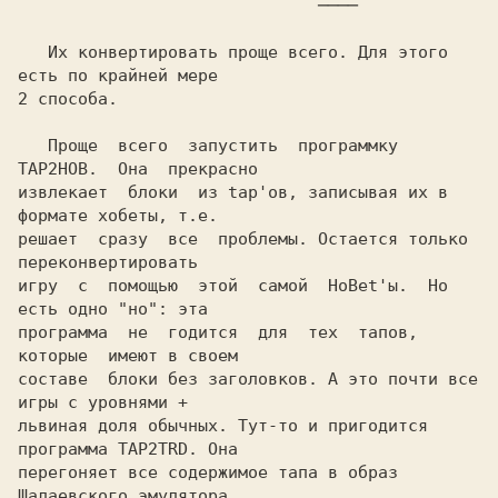
                          ────

   Их конвертировать проще всего. Для этого 
2 
способа.

   Проще  всего  запустить  программку  
TAP2HOB.
  Она  прекрасно

извлекает  блоки  из 
tap'ов, 
записывая их в 
формате хобеты, т.е.

решает  сразу  все  проблемы. Остается только 
переконвертировать

игру  с  помощью  этой  самой  HoBet'ы.  Но  
есть одно "но": эта

программа  не  годится  для  тех  тапов,  
которые  имеют в своем

составе  блоки без заголовков. А это почти все 
игры с уровнями +

львиная доля обычных. Тут-то и пригодится 
программа 
TAP2TRD.
 Она

перегоняет все содержимое тапа в образ 
Шалаевского эмулятора.
