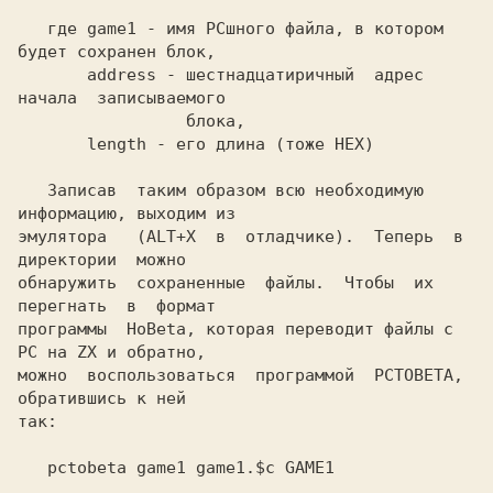
   где game1 - имя PCшного файла, в котором 
будет сохранен блок,

       address - шестнадцатиричный  адрес  
начала  записываемого

                 блока,

       length - его длина (тоже HEX)

   Записав  таким образом всю необходимую 
информацию, выходим из

эмулятора   (ALT+X  в  отладчике).  Теперь  в  
директории  можно

обнаружить  сохраненные  файлы.  Чтобы  их  
перегнать  в  формат

программы  HoBeta, которая переводит файлы с 
PC на ZX и обратно,

можно  воспользоваться  программой  PCTOBETA,  
обратившись к ней

так:

   pctobeta game1 game1.$c GAME1
