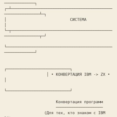
─────────────┐

┌─┴───────────────────────────────────────────
───────────────┴─┐

│                      
     CИСТЕМА    
│

└─┬───────────────────────────────────────────
───────────────┬─┘

└─────────────────────────────────────────────
─────────────┘

┌───────────────────────────┐

                  │ 
∙ 
КОНВЕРТАЦИЯ IBM -> ZX 
∙ 
│

└───────────────────────────┘

                      Конвертация программ

                  ────────────────────

         (Для тех, кто знаком с 
IBM 