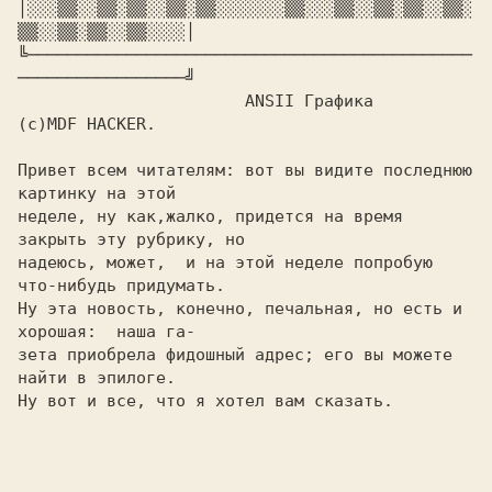
│░░░▒▒░░▒▒░▒▒░░▒▒░▒▒░░░░░░░▒▒░░░▒▒░░▒▒░▒▒░░▒▒░
▒▒░░▒▒░▒▒░░▒▒░░░░│

╚─────────────────────────────────────────────
─────────────────╝

(c)MDF HACKER.

Привет всем читателям: вот вы видите последнюю 
картинку на этой

неделе, ну как,жалко, придется на время 
закрыть эту рубрику, но

надеюсь, может,  и на этой неделе попробую 
что-нибудь придумать.

Ну эта новость, конечно, печальная, но есть и 
хорошая:  наша га-

зета приобрела фидошный адрес; его вы можете 
найти в эпилоге.

Ну вот и все, что я хотел вам сказать.
