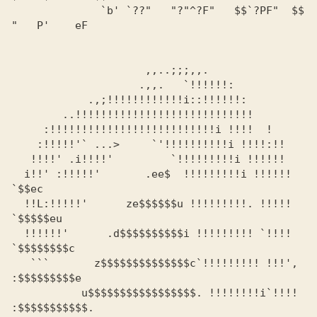
	      `b' `??"   "?"^?F"   $$`?PF"  $$ 
"   P'	  eF

		     ,,..;;;,,.

		    .,,.   `!!!!!!:

	    .,;!!!!!!!!!!!!i::!!!!!!:

	..!!!!!!!!!!!!!!!!!!!!!!!!!!!!

     :!!!!!!!!!!!!!!!!!!!!!!!!!!i !!!!  !

    :!!!!!'` ...>     `'!!!!!!!!!!i !!!!:!!

   !!!!' .i!!!!'         `!!!!!!!!!i !!!!!!

  i!!' :!!!!!'       .ee$  !!!!!!!!!i !!!!!! 
`$$ec

  !!L:!!!!!'      ze$$$$$$u !!!!!!!!!. !!!!! 
`$$$$$eu

  !!!!!!'      .d$$$$$$$$$$i !!!!!!!!! `!!!! 
`$$$$$$$$c

   ```       z$$$$$$$$$$$$$$c`!!!!!!!!! !!!', 
:$$$$$$$$$e

	   u$$$$$$$$$$$$$$$$$. !!!!!!!!i`!!!! 
:$$$$$$$$$$$.
