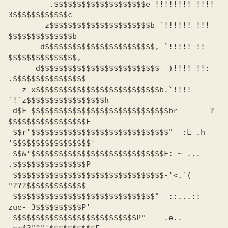
	 .$$$$$$$$$$$$$$$$$$$$e !!!!!!!! !!!! 
3$$$$$$$$$$$$c

	z$$$$$$$$$$$$$$$$$$$$$$b `!!!!!! !!!  
$$$$$$$$$$$$$$b

       d$$$$$$$$$$$$$$$$$$$$$$$$, `!!!!! !!   
$$$$$$$$$$$$$$$,

      d$$$$$$$$$$$$$$$$$$$$$$$$$$  )!!!! !!: 
.$$$$$$$$$$$$$$$$

   z x$$$$$$$$$$$$$$$$$$$$$$$$$$$b.`!!!! 
`!`z$$$$$$$$$$$$$$$$$h

 d$F $$$$$$$$$$$$$$$$$$$$$$$$$$$$$$br       ?
$$$$$$$$$$$$$$$$$F

 $$r'$$$$$$$$$$$$$$$$$$$$$$$$$$$$$$"  :L .h 
'$$$$$$$$$$$$$$$$$'

 $$&'$$$$$$$$$$$$$$$$$$$$$$$$$$$$$F: ~ ...  
.$$$$$$$$$$$$$$$$P

 $$$$$$$$$$$$$$$$$$$$$$$$$$$$$$$$$-'<.`(    
"???$$$$$$$$$$$$$

 $$$$$$$$$$$$$$$$$$$$$$$$$$$$$$$"  ::...:: 
zue- 3$$$$$$$$$$P'

 $$$$$$$$$$$$$$$$$$$$$$$$$$$P"    .e.. 