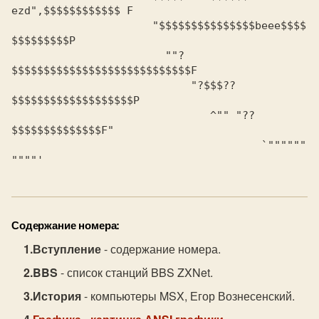
ezd",$$$$$$$$$$$$ F

		      "$$$$$$$$$$$$$$$beee$$$$
$$$$$$$$$P

			""?
$$$$$$$$$$$$$$$$$$$$$$$$$$$$F

			    "?$$$??
$$$$$$$$$$$$$$$$$$$P

			       ^"" "??
$$$$$$$$$$$$$$F"

				       `""""""
Содержание номера:
Вступление
- содержание номера.
BBS
- список станций BBS ZXNet.
История
- компьютеры MSX, Егор Вознесенский.