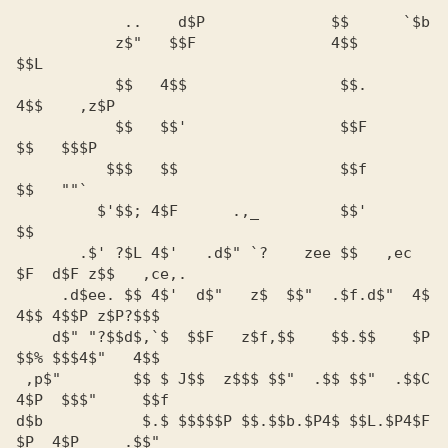
	    ..    d$P		   $$	   `$b

	   z$"   $$F		   4$$      
$$L

	   $$   4$$		    $$.     
4$$    ,z$P

	   $$   $$'		    $$F      
$$   $$$P

	  $$$   $$		    $$f      
$$   ""`

	 $'$$; 4$F	.,_	    $$'      
       .$' ?$L 4$'   .d$" `?    zee $$   ,ec 
$F  d$F z$$   ,ce,.

     .d$ee. $$ 4$'  d$"   z$  $$"  .$f.d$"  4$  
    d$" "?$$d$,`$  $$F   z$f,$$    $$.$$    $P  
$$% $$$4$"   4$$

 ,p$"	     $$ $ J$$  z$$$ $$"  .$$ $$"  .$$C 
d$b	      $.$ $$$$$P $$.$$b.$P4$ $$L.$P4$F 
$P  4$P     .$$"
