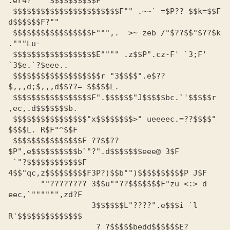
.er4?"^"'$$$$$$$$$$F

 $$$$$$$$$$$$$$$$$$$$$$$F"" .~~` =$P?? $$k=$$F 
d$$$$$$F?""

 $$$$$$$$$$$$$$$$$F""",.  >~ zeb /"$??$$"$??$k 
."""Lu-

 $$$$$$$$$$$$$$$$$$E"""" .z$$P".cz-F' `3;F' 
`3$e.`?$eee..

 $$$$$$$$$$$$$$$$$$$r "3$$$$".e$?? 
$,,,d;$,,,d$$??= $$$$$L.

 $$$$$$$$$$$$$$$$$F".$$$$$$"J$$$$$bc.`'$$$$$r 
,ec,.d$$$$$$$b.

 $$$$$$$$$$$$$$$$"x$$$$$$$$>" ueeeec.=??$$$$" 
$$$$L. R$F"^$$F

 $$$$$$$$$$$$$$$F ??$$??
$P",e$$$$$$$$$$b`"?".d$$$$$$$eee@ 3$F

 `"?$$$$$$$$$$$$F 
4$$"qc,z$$$$$$$$$F3P?)$$b"")$$$$$$$$$$P J$F

       ""???????? 3$$u""??$$$$$$$F"zu <:> d 
eec,`"""""",zd?F

		  3$$$$$$L"????".e$$$i `l 
R'$$$$$$$$$$$$$$

		   ? ?$$$$$bedd$$$$$$E?