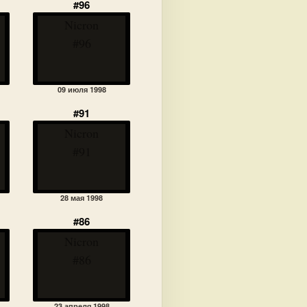
#96
Nicron
#96
09 июля 1998
#91
Nicron
#91
28 мая 1998
#86
Nicron
#86
23 апреля 1998