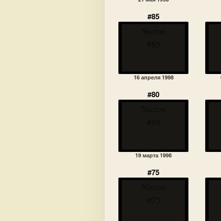
#85
Nicron
#85
16 апреля 1998
#80
Nicron
#80
19 марта 1998
#75
Nicron
#75