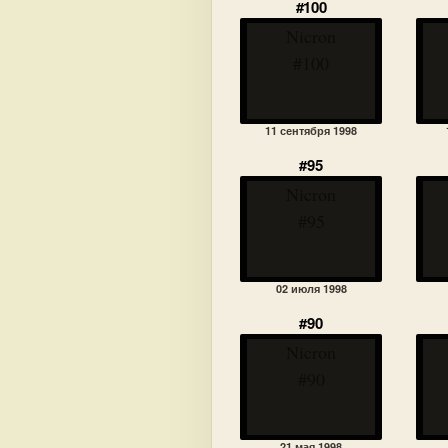
#100
Nicron
#100
11 сентября 1998
#95
Nicron
#95
02 июля 1998
#90
Nicron
#90
21 мая 1998