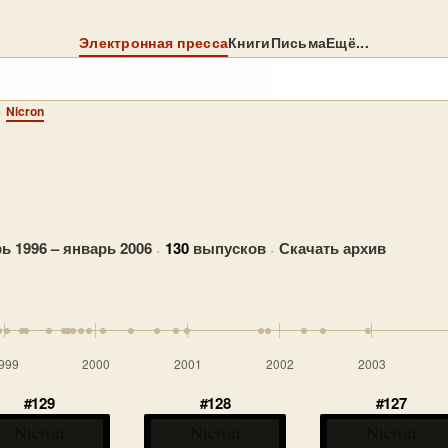
Электронная пресса
Книги
Письма
Ещё...
→
Nicron
ь 1996 – январь 2006
·
130
выпусков
·
Скачать архив
999
2000
2001
2002
2003
#129
#128
#127
Nicron
Nicron
Nicron