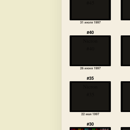
#45
31 июля 1997
#40
Nicron
#40
26 июня 1997
#35
Nicron
#35
22 мая 1997
#30