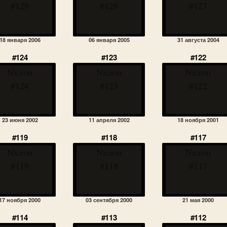
#129
#128
#127
18 января 2006
06 января 2005
31 августа 2004
#124
#123
#122
Nicron
Nicron
Nicron
#124
#123
#122
23 июня 2002
11 апреля 2002
18 ноября 2001
#119
#118
#117
Nicron
Nicron
Nicron
#119
#118
#117
17 ноября 2000
03 сентября 2000
21 мая 2000
#114
#113
#112