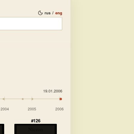
rus
/
eng
19.01.2006
2004
2005
2006
#126
Nicron