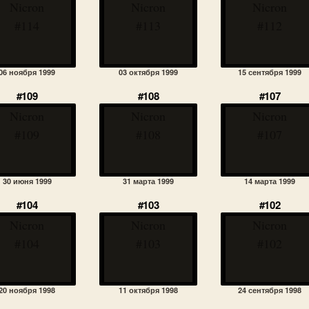
Nicron
Nicron
Nicron
#114
#113
#112
06 ноября 1999
03 октября 1999
15 сентября 1999
#109
#108
#107
Nicron
Nicron
Nicron
#109
#108
#107
30 июня 1999
31 марта 1999
14 марта 1999
#104
#103
#102
Nicron
Nicron
Nicron
#104
#103
#102
20 ноября 1998
11 октября 1998
24 сентября 1998