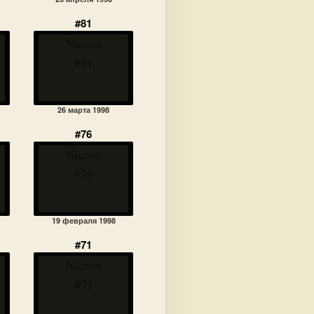
#81
Nicron
#81
26 марта 1998
#76
Nicron
#76
19 февраля 1998
#71
Nicron
#71