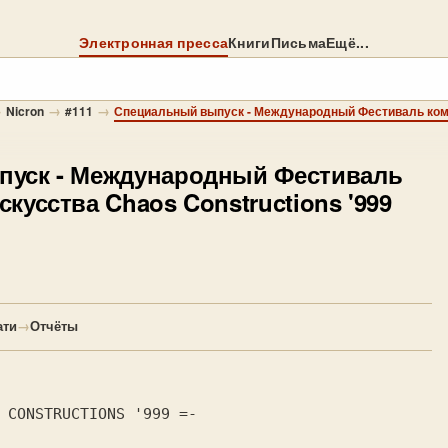
Электронная пресса
Книги
Письма
Ещё...
→
→
→
Nicron
#111
пуск
- Международный Фестиваль
кусства Chaos Constructions '999
ати
→
Отчёты
 CONSTRUCTIONS '999 =-     