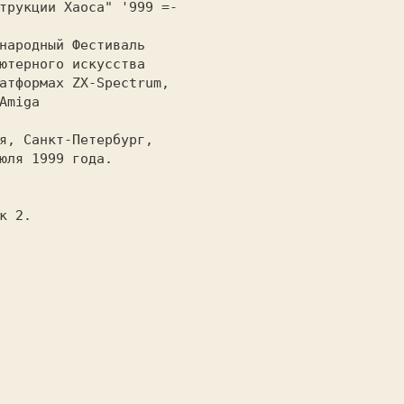
трукции Хаоса" '999 =-     
народный Фестиваль         
ютерного искусства         
атформах ZX-Spectrum,      
Amiga                      
я, Санкт-Петербург,        
юля 1999 года.             
к 2.                       