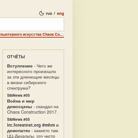
rus
/
eng
Специальный выпуск - Международный Фестиваль компьютерного искусства Chaos Constructions '999 (часть 2).
ОТЧЁТЫ
Вступление
- Чего же
интересного произошло
за эти длинющие месяцы
в жизни сибирского
спектрума?
SibNews #05
Война и мир
демосцены
- скандал на
Chaos Construction 2017.
SibNews #05
irc.forestnet.org #mhm о
демопатях
- какието там
ЦЦ-Дихальты, это чисто