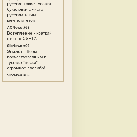
русские такие тусовки-
бухаловки с чисто
русским таким
менталитетом
ACNews #68
Вступление
- краткий
отчет о CSP17.
SibNews #03
Эпилог
- Всем
поучаствовавшим в
тусовке "пески" -
огромное спасибо!
SibNews #03