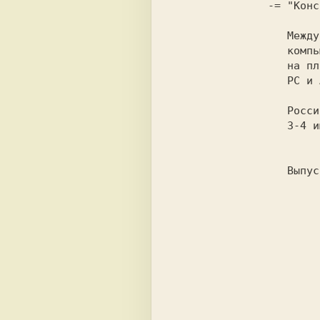
     -= "Конс
        Между
        компь
        на пл
        PC и 
        Росси
        3-4 и
        Выпус