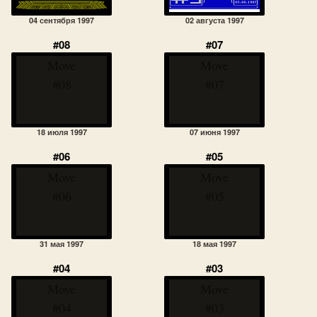
04 сентября 1997
02 августа 1997
#08
#07
Move
Move
#08
#07
18 июля 1997
07 июня 1997
#06
#05
Move
Move
#06
#05
31 мая 1997
18 мая 1997
#04
#03
Move
Move
#04
#03