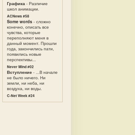
Графика
- Различие
школ анимации.
ACNews #58
Some words
- сложно
конечно, описать все
чувства, которые
переполняют меня в
данный момент. Прошли
года, закончились пати,
появились новые
перспективы...
Never Mind #02
Вступление
- ...В начале
не было ничего. Ни
земли, ни неба, ни
воздуха, ни воды.
C-Net Week #24