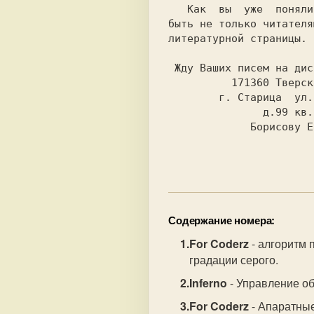
   Как  вы  уже  поняли, я предлагаю Вам

быть не только читателя
литературной страницы.

 Жду Ваших писем на дискетах по адресу:

          171360 Тверская обл.

        г. Старица  ул. Захарова

               д.99 кв.26

             Борисову Е.В.

Содержание номера:
For Coderz
- алгоритм 
градации серого.
Inferno
- Управление о
For Coderz
- Апаратны