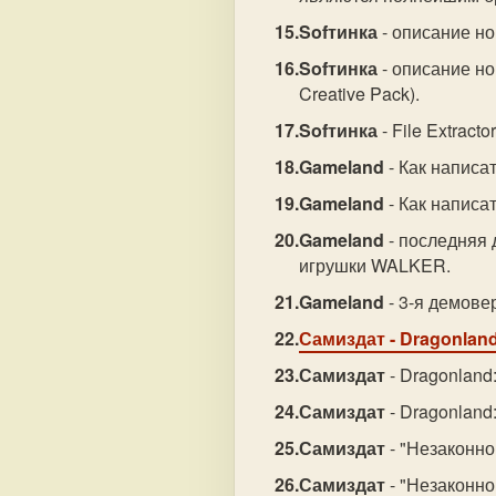
Sofтинка
- описание но
Sofтинка
- описание но
Creative Pack).
Sofтинка
- File Extract
Gameland
- Как написат
Gameland
- Как написат
Gameland
- последняя
игрушки WALKER.
Gameland
- 3-я демове
Самиздат
- Dragonlan
Самиздат
- Dragonland
Самиздат
- Dragonland:
Самиздат
- "Незаконн
Самиздат
- "Незаконн