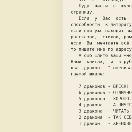
   Буду  вести  в  журнале  литературную

страницу.

   Если  у  Вас  есть  хоть какие-нибудь

способности  к литерату
если они уже находят вы
рассказов,  стихов, ром
если  Вы  мечтаете всё 
то пишите мне по адресу
   А ещё шлите ваши мнения о прочитанных

Вами  книгах,  и  в руб
два  дракон..." оценива
гаемой шкале:

   7 драконов - БЛЕСК!

   6 драконов - ОТЛИЧНО.

   5 драконов - ХОРОШО.

   4 дракона  - А НИЧЕГО...

   3 дракона  - ЧИТАТЬ МОЖНО.

   2 дракона  - ТАК СЕБЕ.

   1 дракон   - ХРЕНОВЕНЬКО.
