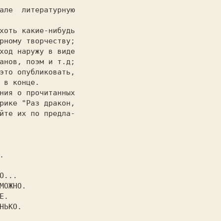
рному творчеству;

ход наружу в виде

анов, поэм и т.д;

это опубликовать,

 в конце.

рике "Раз дракон,

йте их по предла-
