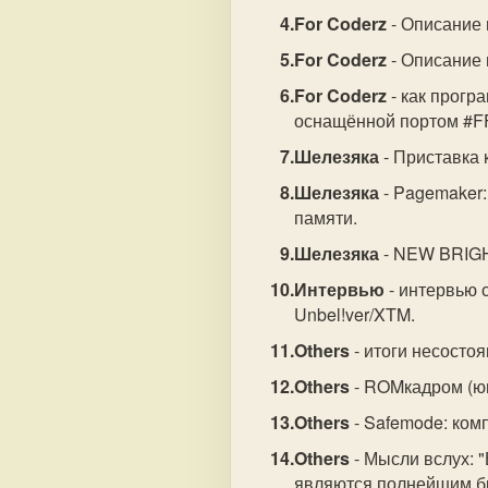
For Coderz
- Описание
For Coderz
- Описание
For Coderz
- как прогр
оснащённой портом #FF
Шелезяка
- Приставка 
Шелезяка
- Pagemaker
памяти.
Шелезяка
- NEW BRIGH
Интервью
- интервью 
Unbel!ver/XTM.
Others
- итоги несосто
Others
- ROMкадром (ю
Others
- Safemode: ко
Others
- Мысли вслух: "
являются полнейшим бр