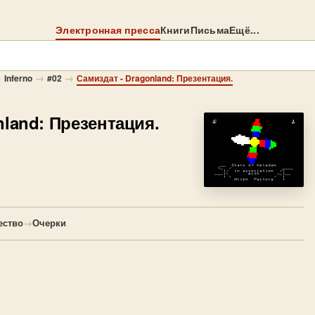
Электронная пресса
Книги
Письма
Ещё...
→
→
→
Inferno
#02
Самиздат - Dragonland: Презентация.
nland: Презентация.
ество
→
Очерки