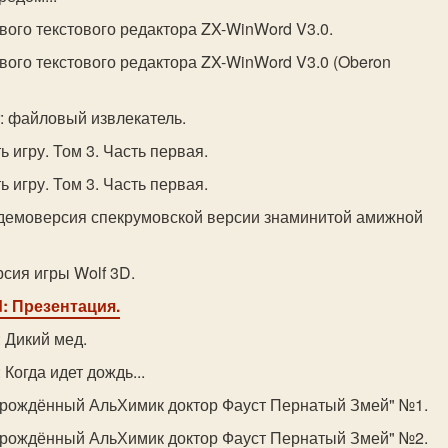
вого текстового редактора ZX-WinWord V3.0.
вого текстового редактора ZX-WinWord V3.0 (Oberon
or: файловый извлекатель.
ь игру. Том 3. Часть первая.
ь игру. Том 3. Часть первая.
 демоверсия спекрумовской версии знаминитой амижной
рсия игры Wolf 3D.
d: Презентация.
: Дикий мед.
 Когда идет дождь...
орождённый АльХимик доктор Фауст Пернатый Змей" №1.
орождённый АльХимик доктор Фауст Пернатый Змей" №2.