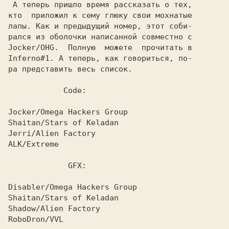
 А теперь пришло время рассказать о тех,

кто  приложил к сему глюку свои мохнатые

лапы. Как и предыдущий номер, этот соби-

рался из оболочки написанной совместно с

Jocker/OHG.  Полную  можете  прочитать в

Inferno#1. А теперь, как говориться, по-

ра представить весь список.

            Code:

Jocker/Omega Hackers Group

Shaitan/Stars of Keladan

Jerri/Alien Factory

ALK/Extreme

             GFX:

Disabler/Omega Hackers Group

Shaitan/Stars of Keladan

Shadow/Alien Factory

RoboDron/VVL
