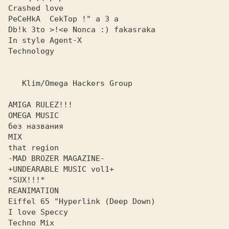
Crashed love

PeCeHkA  CekTop !" a 3 a

Db!k 3to >!<e Nonca :) fakasraka

In style Agent-X

Technology

   Klim/Omega Hackers Group

AMIGA RULEZ!!!

OMEGA MUSIC

без названия

MIX

that region

-MAD BROZER MAGAZINE-

+UNDEARABLE MUSIC vol1+

*SUX!!!*

REANIMATION

Eiffel 65 "Hyperlink (Deep Down)

I love Speccy

Techno Mix
