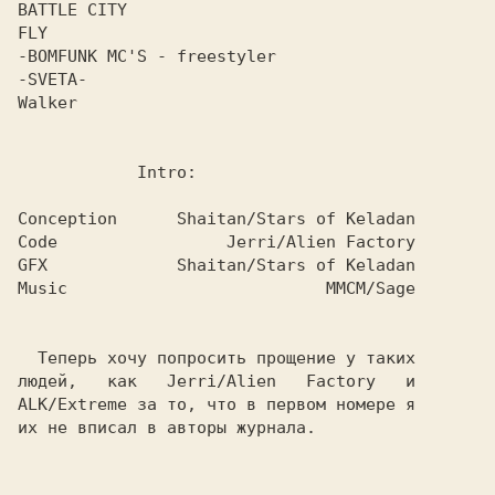
BATTLE CITY

FLY

-BOMFUNK MC'S - freestyler

-SVETA-

Walker

            Intro:

Conception      Shaitan/Stars of Keladan

Code                 Jerri/Alien Factory

GFX             Shaitan/Stars of Keladan

Music                          MMCM/Sage

  Теперь хочу попросить прощение у таких

людей,   как   Jerri/Alien   Factory   и

ALK/Extreme за то, что в первом номере я

их не вписал в авторы журнала.
