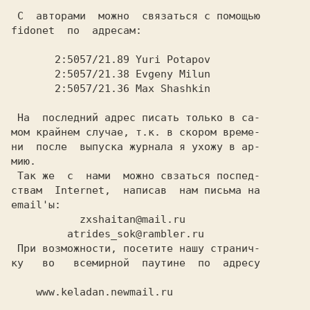
 С  авторами  можно  связаться с помощью

fidonet  по  адресам:

       2:5057/21.89 Yuri Potapov

       2:5057/21.38 Evgeny Milun

       2:5057/21.36 Max Shashkin

 На  последний адрес писать только в са-

мом крайнем случае, т.к. в скором време-

ни  после  выпуска журнала я ухожу в ар-

мию.

 Так же  с  нами  можно свзаться поспед-

ствам  Internet,  написав  нам письма на

           zxshaitan@mail.ru

 При возможности, посетите нашу странич-

ку   во   всемирной  паутине  по  адресу

    www.keladan.newmail.ru
