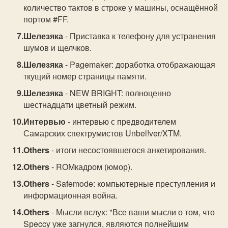
количество тактов в строке у машины, оснащённой
портом #FF.
Шелезяка
- Приставка к телефону для устранения
шумов и щелчков.
Шелезяка
- Pagemaker: доработка отображающая
ткущий номер страницы памяти.
Шелезяка
- NEW BRIGHT: полноценно
шестнадцати цветный режим.
Интервью
- интервью с предводителем
Самарских спектрумистов Unbel!ver/XTM.
Others
- итоги несостоявшегося анкетирования.
Others
- ROMкадром (юмор).
Others
- Safemode: компьютерные преступления и
информационная война.
Others
- Мысли вслух: "Все ваши мысли о том, что
Sрeccy уже загнулся, являются полнейшим