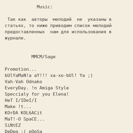
            Music:

 Так как  авторы  мелодий  не  указаны в

статьях, то ниже приводим список мелодий

предоставленных  нам для использования в

журнале.

          MMCM/Sage

Promotion...

bUlYaMaN!a aY!!! xa-xo-bUl! Ya ;)

Vah-Vah Odnako

EveryDay. !n Amiga Style

Speccialy for you Elena!

HeT I/IDeI/I

Make !t...

KOrDA KOL6ACit

MaT!-O SpaCE...

SiNtEZ

DeDeq ;( pOpSa
