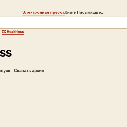
Электронная пресса
Книги
Письма
Ещё...
→
ZX Healthless
ess
пуск
·
Скачать архив