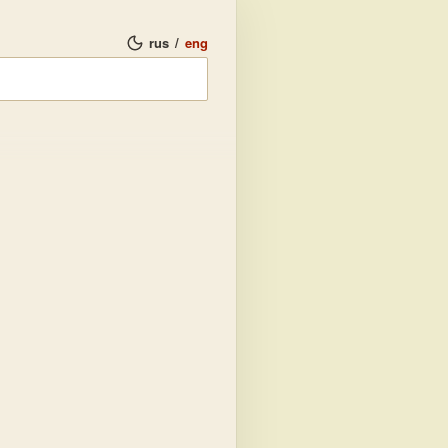
rus
/
eng