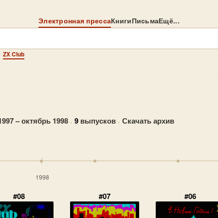
Электронная пресса
Книги
Письма
Ещё...
→
ZX Club
997 – октябрь 1998
·
9
выпусков
·
Скачать архив
1998
#08
#07
#06