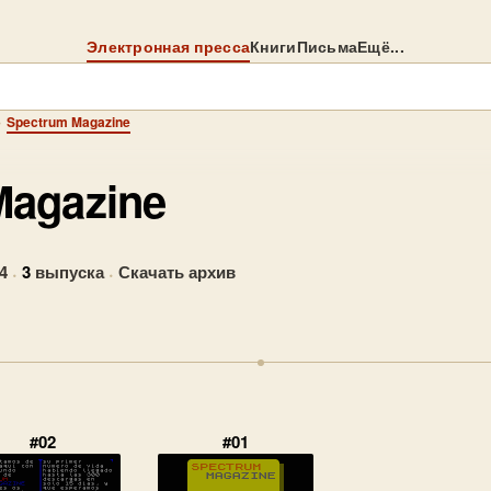
Электронная пресса
Книги
Письма
Ещё...
→
Spectrum Magazine
Magazine
4
·
3
выпуска
·
Скачать архив
#02
#01