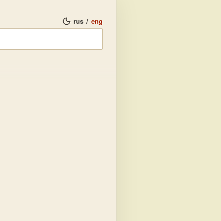
rus
/
eng