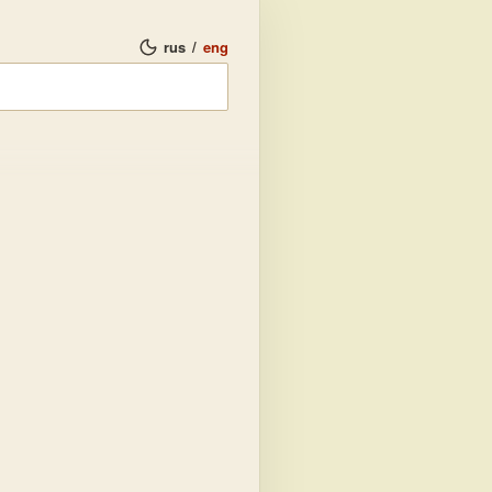
rus
/
eng