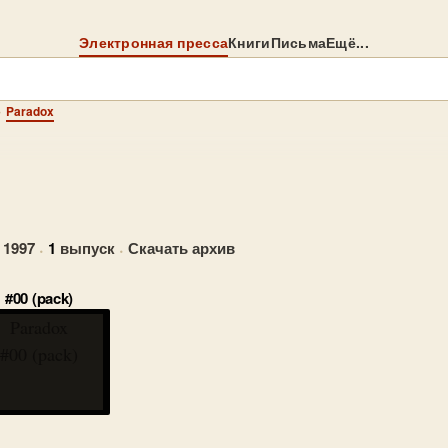
Электронная пресса
Книги
Письма
Ещё...
→
Paradox
 1997
·
1
выпуск
·
Скачать архив
#00 (pack)
Paradox
#00 (pack)