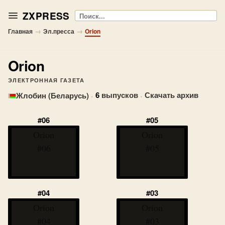
ZXPRESS
Поиск
→
→
Главная
Эл.пресса
Orion
Orion
ЭЛЕКТРОННАЯ ГАЗЕТА
·
6
выпусков
·
Скачать архив
Жлобин (Беларусь)
#06
#05
Orion
Orion
#06
#05
#04
#03
Orion
Orion
#04
#03