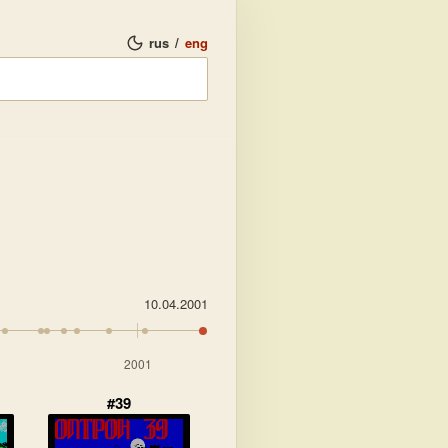
rus
/
eng
10.04.2001
2001
#39