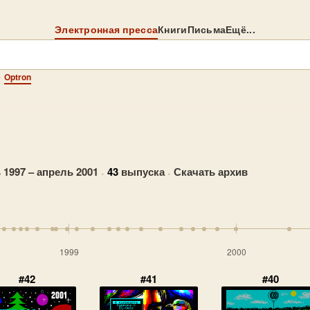
Электронная пресса
Книги
Письма
Ещё...
→
Optron
 1997 – апрель 2001
·
43
выпуска
·
Скачать архив
1999
2000
#42
#41
#40