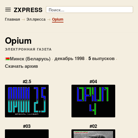
ZXPRESS
Поиск
→
→
Главная
Эл.пресса
Opium
Opium
ЭЛЕКТРОННАЯ ГАЗЕТА
·
декабрь 1998
·
5
выпусков
·
Минск (Беларусь)
Скачать архив
#2.5
#04
#03
#02