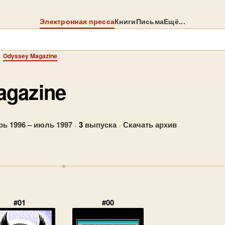
Электронная пресса
Книги
Письма
Ещё...
→
Odyssey Magazine
agazine
рь 1996 – июль 1997
·
3
выпуска
·
Скачать архив
#01
#00