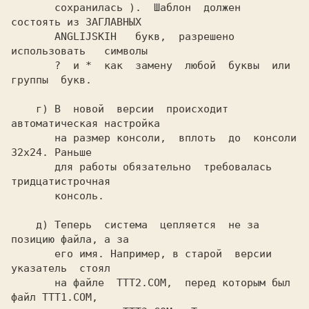
       сохранилась ).  Шаблон  должен  
состоять из ЗАГЛАВНЫХ

       ANGLIJSKIH   букв,  разрешено  
использовать   символы

       ?  и *  как  замену  любой  буквы  или  
группы  букв.

    г) В  новой  версии  происходит 
автоматическая настройка

       на размер консоли,  вплоть  до  консоли 
32х24. Раньше

       для работы обязательно  требовалась  
тридцатистрочная

       консоль.

    д) Теперь  система  цепляется  не за 
позицию файла, а за

       его имя. Например, в старой  версии  
указатель  стоял

       на файле  TTT2.COM,  перед которым был 
файл TTT1.COM,
