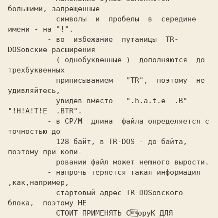
большими, запрещенные

           символы  и  пробелы  в  середине 
имени - на "!".

         - во  избежание  путаницы  TR-
DOSовские расширения

           ( однобуквенные )  дополняются  до 
трехбуквенных

           приписыванием   "TR",  поэтому  не  
удивляйтесь,

           увидев вместо   ".h.a.t.e  .B" 
"!H!A!T!E  .BTR".

         - в CP/M  длина  файла определяется с 
точностью до

           128 байт, в TR-DOS - до байта, 
поэтому при копи-

           ровании файл может неmного вырости.

         - напрочь теряется такая информация 
,как,например,

           стартовый адрес TR-DOSовского 
блока,  поэтому НЕ

           СТОИТ ПРИМЕНЯТЬ CopyK ДЛЯ 