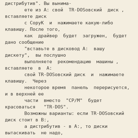
дистрибутив". Вы вынима-

       ете из A: свой  TR-DOSовский  диск ,  
вставляете диск

       с CopyK  и  нажимаете какую-либо 
клавишу. После того,

       как  драйвер  будет  загружен,  будет  
дано сообщение

       "вставьте в дисковод A:  вашу  
дискету",  вы послушно

       выполняете  рекомендацию  машины ,  
вставляете  в  A:

       свой TR-DOSовский диск  и  нажимаете  
клавишу.  Через

       некоторое время  панель  перерисуется, 
и в верхней ее

       части  вместо  "CP/M"  будет  
красоваться   "TR-DOS".

       Возможны варианты: если TR-DOSовский 
диск стоит в B:,

       а дистрибутив - в A:, то диски  
вытаскивать  не надо,
