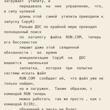
загружает  утилиту, и

       передавала  на  нее  управление,  что, 
в силу нулевой

       длины этой  самой  утилиты приводили к 
запуску CopyK)

       Раньше ДОС по крайней мере проводил 
полноценный поиск

       по  каталогу  файла  RUN.COM,  теперь 
его бессовестно

       лишают даже этой  священной  
обязанности :  во  время

       инициализации  CopyK  на   ДОС   
вешается   маленькая

       заплатка,   которая  при  попытке 
системы искать файл

       RUN.COM  сообщает ей,  что файл уже не 
только найден,

       но и загружен.  Таким  образом, с 
командой RUN теперь

       можно работать  так же просто , как с 
командой D(IR),

       обращений к диску не будет.
