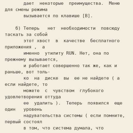
       дает  некоторые  преимущества.  Меню 
для смены режима

       вызывается по клавише [B].

    б) Теперь   нет  необходимости  повсюду 
таскать за собой

       этот хвост  в  качестве  бесплатного  
приложения ,  а

       именно  утилиту RUN. Нет, она по 
прежнему вызывается,

       и работает совершенно так же, как и 
раньше, вот толь-

       ко  на  диске  вы  ее не найдете ( а 
если найдете, то

       можете  с  чувством  глубокого  
удовлетворения оттуда

       ее  удалить ).  Теперь  появился  еще  
один   уровень

       надувательства системы ( если помните, 
первый состоял

       в том, что система думала, что  