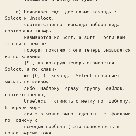
    в) Появилось еще  две новые команды : 
Select и Unselect,

       соответственно  команда выбора вида 
сортировки теперь

       называется не Sort, а sOrt ( если вам 
это ни о чем не

       говорит поясняю : она теперь вызывается 
не по клавише

       [S], на которую теперь отзывается 
Select, а по клави-

       ше [O] ). Команда  Select позволяет 
метить по какому-

       либо  шаблону  сразу  группу  файлов, 
соответственно,

       Unselect - снимать отметку по  шаблону. 
В первой вер-

       сии это можно было  сделать  с  файлами  
по  одному с

       помощью пробела ( эта возможность в 
новой версии тоже
