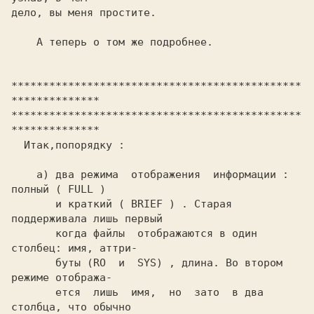
дело, вы меня простите.

    А теперь о том же подробнее.

**********************************************
**************

**********************************************
**************

  Итак,попорядку :

    а) два режима  отображения  информации : 
полный ( FULL )

       и краткий ( BRIEF ) . Старая 
поддерживала лишь первый

       когда файлы  отображаются в один 
столбец: имя, аттри-

       буты (RO  и  SYS) , длина. Во втором 
режиме отобража-

       ется  лишь  имя,  но  зато  в два 
столбца, что обычно
