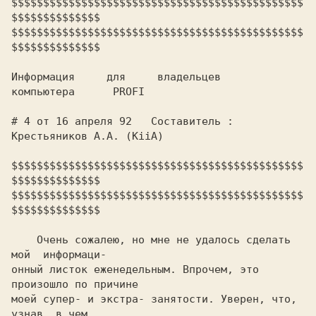
$$$$$$$$$$$$$$$$$$$$$$$$$$$$$$$$$$$$$$$$$$$$$$
$$$$$$$$$$$$$$

$$$$$$$$$$$$$$$$$$$$$$$$$$$$$$$$$$$$$$$$$$$$$$
$$$$$$$$$$$$$$

Информация     для     владельцев      
компьютера      PROFI

# 4 от 16 апреля 92   Составитель : 
Крестьяников А.А. (KiiA)

$$$$$$$$$$$$$$$$$$$$$$$$$$$$$$$$$$$$$$$$$$$$$$
$$$$$$$$$$$$$$

$$$$$$$$$$$$$$$$$$$$$$$$$$$$$$$$$$$$$$$$$$$$$$
$$$$$$$$$$$$$$

    Очень сожалею, но мне не удалось сделать 
мой  информаци-

онный листок еженедельным. Впрочем, это 
произошло по причине

моей супер- и экстра- занятости. Уверен, что,  
узнав, в чем
