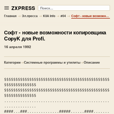
ZXPRESS
Поиск
→
→
→
→
Главная
Эл.пресса
KiiA Info
#04
Софт - новые возможности копировщика CopyK для Profi.
Софт
- новые возможности копировщика
CopyK для Profi.
16 апреля 1992
Категории
→
Системные программы и утилиты
→
Описание
$$$$$$$$$$$$$$$$$$$$$$$$$$$$$$$$$$$$$$$$$$$$$$
$$$$$$$$$$$$$$

$$$$$$$$$$$$$$$$$$$$$$$$$$$$$$$$$$$$$$$$$$$$$$
$$$$$$$$$$$$$$

..............................................
..............

####...###..............#####......####.......