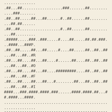
..............

.##...##..................###.......##........
....###.......

.##..##.....##...##......#..##......##........
...##.##......

.##..##..................#..##......##........
...##.........

.#####.....###..###.....#....##.....##.##.###.
..####...###P.

.##..##.....##...##.....#....##.....##..##..##
...##...##..#R

.##...##....##...##....#......##....##..##..##
...##...##..#O

.##...##....##...##....#########....##..##..##
...##...##..#F

.##...##....##...##...#........##...##..##..##
...##...##..#I

####...###.####.####.###......####.####.##...#
#.####...####.

..............................................
..............
