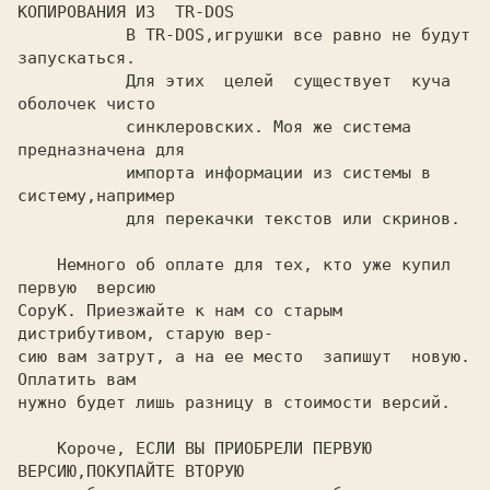
КОПИРОВАНИЯ ИЗ  TR-DOS

           В TR-DOS,игрушки все равно не будут 
запускаться.

           Для этих  целей  существует  куча 
оболочек чисто

           синклеровских. Моя же система  
предназначена для

           импорта информации из системы в 
систему,например

           для перекачки текстов или скринов.

    Немного об оплате для тех, кто уже купил  
первую  версию

CopyK. Приезжайте к нам со старым 
дистрибутивом, старую вер-

сию вам затрут, а на ее место  запишут  новую.  
Оплатить вам

нужно будет лишь разницу в стоимости версий.

    Короче, ЕСЛИ ВЫ ПРИОБРЕЛИ ПЕРВУЮ 
ВЕРСИЮ,ПОКУПАЙТЕ ВТОРУЮ
