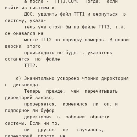
       а после -  TTT3.COM.  Тогда,  если 
выйти из системы в

       ДОС, удалить файл TTT1 и вернуться  в 
систему, указа-

       тель уже стоял бы на файле TTT3, т.к.  
он оказался на

       месте TTT2 по порядку номеров. В новой  
версии  этого

       происходить не будет : указатель 
останется  на  файле

       TTT2.

    е) Значительно ускорено чтение директория  
с  дисковода.

       Теперь  прежде,  чем  перечитывать 
директорий заново,

       проверяется,  изменялся  ли  он, и 
подпорчен ли буфер

       директория  в  рабочей  области  
системы. Если ни то,

       ни   другое   не   случилось,  
директорий  просто  не
