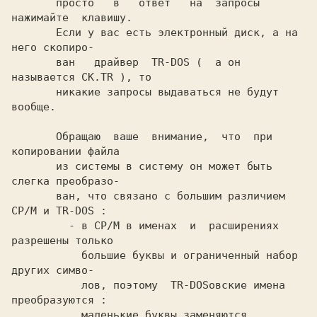
       просто   в   ответ   на  запросы  
нажимайте  клавишу.

       Если у вас есть электронный диск, а на 
него скопиро-

       ван   драйвер  TR-DOS (  а он 
называется CK.TR ), то

       никакие запросы выдаваться не будут 
вообще.

       Обращаю  ваше  внимание,  что  при 
копировании файла

       из системы в систему он может быть 
слегка преобразо-

       ван, что связано с большим различием 
CP/M и TR-DOS :

         - в CP/M в именах  и  расширениях 
разрешены только

           большие буквы и ограниченный набор 
других симво-

           лов, поэтому  TR-DOSовские имена 
преобразуются :

           маленькие буквы заменяются 