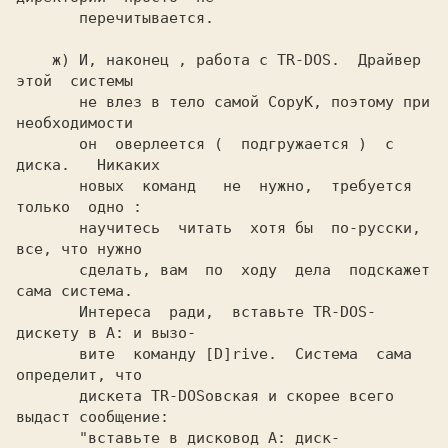
       перечитывается.

    ж) И, наконец , работа с TR-DOS.  Драйвер  
этой  системы

       не влез в тело самой CopyK, поэтому при 
необходимости

       он  оверлеется (  подгружается )  с  
диска.   Никаких

       новых  команд   не  нужно,  требуется  
только  одно :

       научитесь  читать  хотя бы  по-русски, 
все, что нужно

       сделать, вам  по  ходу  дела  подскажет 
сама система.

       Интереса  ради,  вставьте TR-DOS-
дискету в A: и вызо-

       вите  команду [D]rive.  Система  сама  
определит, что

       дискета TR-DOSовская и скорее всего 
выдаст сообщение:

       "вставьте в дисковод A: диск-