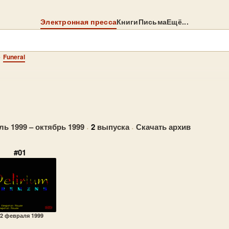
Электронная пресса
Книги
Письма
Ещё...
→
Funeral
ь 1999 – октябрь 1999
·
2
выпуска
·
Скачать архив
#01
2 февраля 1999