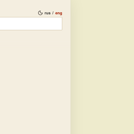
rus
/
eng