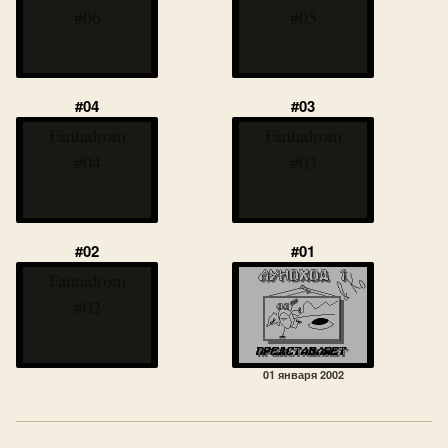
#06
#05
#04
#03
Fantadrom
Fantadrom
#04
#03
#02
#01
Fantadrom
#02
01 января 2002