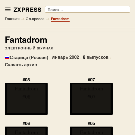
ZXPRESS
Поиск
→
→
Главная
Эл.пресса
Fantadrom
Fantadrom
ЭЛЕКТРОННЫЙ ЖУРНАЛ
·
январь 2002
·
8
выпусков
·
Старица (Россия)
Скачать архив
#08
#07
Fantadrom
Fantadrom
#08
#07
#06
#05
Fantadrom
Fantadrom