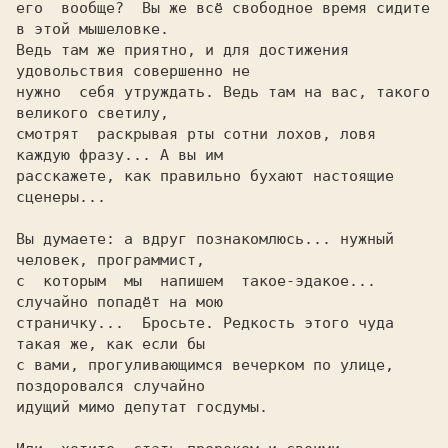
его  вообще?  Вы же всё свободное время сидите 
в этой мышеловке.

Ведь там же приятно, и для достижения 
удовольствия совершенно не

нужно  себя утруждать. Ведь там на вас, такого 
великого светилу,

смотрят  раскрывая рты сотни лохов, ловя 
каждую фразу... А вы им

расскажете, как правильно бухают настоящие 
сценеры...

Вы думаете: а вдруг познакомлюсь... нужный 
человек, программист,

с  которым  мы  напишем  такое-эдакое... 
случайно попадёт на мою

страничку...  Бросьте. Редкость этого чуда 
такая же, как если бы

с вами, прогуливающимся вечерком по улице, 
поздоровался случайно

идущий мимо депутат госдумы.
