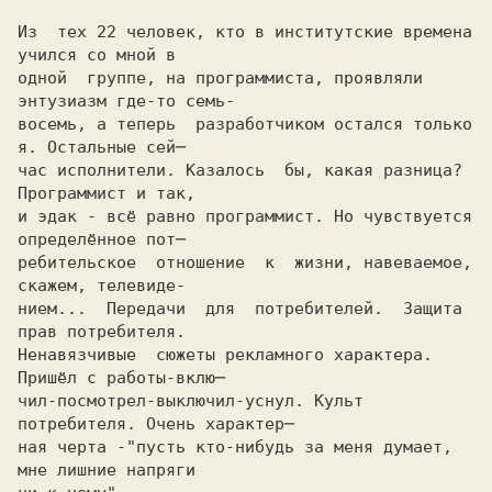
Из  тех 
22 человек, кто в институтские времена 
одной  группе, на программиста, проявляли 
энтузиазм где-то семь-

восемь, а теперь  разработчиком остался только 
я. Остальные сей─

час исполнители. Казалось  бы, какая разница? 
Программист и так,

и эдак - всё равно программист. Но чувствуется 
определённое пот─

ребительское  отношение  к  жизни, навеваемое, 
скажем, телевиде-

нием...  Передачи  для  потребителей.  Защита  
прав потребителя.

Ненавязчивые  сюжеты рекламного характера. 
Пришёл с работы-вклю─

чил-посмотрел-выключил-уснул. Культ 
потребителя. Очень характер─

ная черта -
"пусть кто-нибудь за меня думает, 