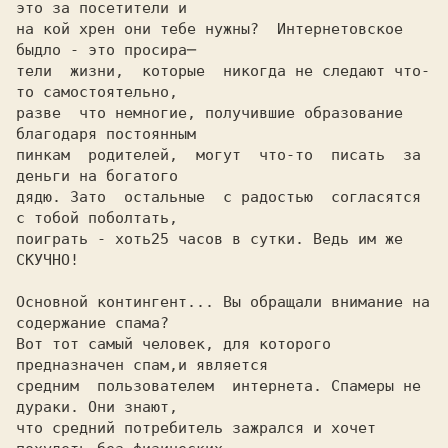
на кой хрен они тебе нужны?  Интернетовское 
быдло - это просира─

тели  жизни,  которые  никогда не следают что-
то самостоятельно,

разве  что немногие, получившие образование 
благодаря постоянным

пинкам  родителей,  могут  что-то  писать  за 
деньги на богатого

дядю. Зато  остальные  с радостью  согласятся 
с тобой поболтать,

поиграть - хоть
25 часов в сутки. Ведь им же 
Основной контингент... Вы обращали внимание на 
содержание спама?

Вот тот самый человек, для которого 
предназначен спам,и является

средним  пользователем  интернета. Спамеры не 
дураки. Они знают,

что средний потребитель зажрался и хочет 