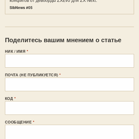
конфигов от девборды ZXEvo для ZX Next.
SibNews #05
Поделитесь вашим мнением о статье
НИК / ИМЯ
*
ПОЧТА (НЕ ПУБЛИКУЕТСЯ)
*
КОД
*
СООБЩЕНИЕ
*