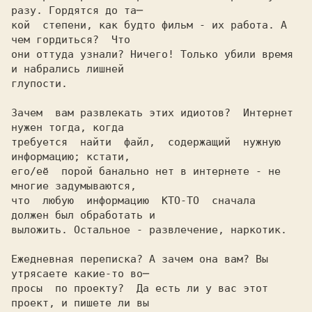
разу. Гордятся до та─

кой  степени, как будто фильм - их работа. А 
чем гордиться?  Что

они оттуда узнали? Ничего! Только убили время 
и набрались лишней

глупости.

Зачем  вам развлекать этих идиотов?  Интернет 
нужен тогда, когда

требуется  найти  файл,  содержащий  нужную  
информацию; кстати,

его/её  порой банально нет в интернете - не 
многие задумываются,

что  любую  информацию  КТО-ТО  сначала  
должен был обработать и

выложить. Остальное - развлечение, наркотик.

Ежедневная переписка? А зачем она вам? Вы 
утрясаете какие-то во─

просы  по проекту?  Да есть ли у вас этот 
проект, и пишете ли вы
