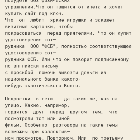
похудеть без физических

упражнений.Что он тащится от инета и хочет 
купить сайт под ключ.

Что  он  любит  яркие игрушки и закажет 
визитные карточки, чтобы

покрасоваться  перед приятелями. Что он купит 
удостоверение сот─

рудника  ООО "ФСБ", полностью соответствующее 
удостоверению сот─

рудника ФСБ. Или что он поверит подписанному 
по-английски письму

с просьбой  помочь вывезти деньги из 
национального банка какого-

нибудь экзотического Конго.

Подростки  в сети... да такие же, как на 
улице. Какие, например,

гордятся  друг  перед  другом  тем,  что 
посмотрели тот или иной

фильм. Особенно  разговоры на такие темы 
возможны при коллектив─

ном просмотре. Повторном. Или  по третьему 