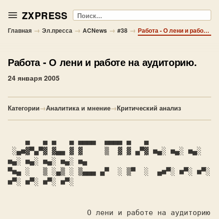
ZXPRESS
Поиск
→
→
→
→
Главная
Эл.пресса
ACNews
#38
Работа - О лени и работе на аудиторию.
Работа
- О лени и работе на аудиторию.
24 января 2005
Категории
→
Аналитика и мнение
→
Критический анализ
 ░▄■
▓▀▄▀▓ ▓▄▄ ▓ ▓     ▒  ▓ ▓ ▄▀▓ ■▄░ ■▄░ ■▄░ 
▀■▄ 
░   ▒ ░▄▒ ░ ▒▄▄▄ ▄▀  ░ ▒▀  ░  ▄■▀░ ■▀░ ■▀░ 
                  О лени и работе на аудиторию
