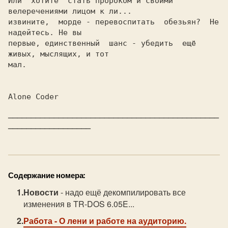
Или  хотите  стать пророком и своими 
велеречениями лицом к ли...

извините,  морде - перевоспитать  обезьян?  Не  
надейтесь. Не вы

первые, единственный  шанс - убедить  ещё 
живых, мыслящих, и тот

мал.

Alone Coder

──────────────────────────────────────────────
──────────────────
Содержание номера:
Новости
- надо ещё декомпилировать все
изменения в TR-DOS 6.05E...
Работа
- О лени и работе на аудиторию.