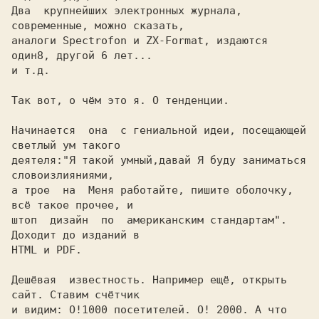
Два  крупнейших электронных журнала, 
современные, можно сказать,

аналоги Spectrofon и ZX-Format, издаются 
один
и т.д.

Так вот, о чём это я. О тенденции.

Начинается  она  с гениальной идеи, посещающей 
светлый ум такого

деятеля:
"Я такой умный,давай Я буду заниматься 
а трое  на  Меня работайте, пишите оболочку, 
всё такое прочее, и
штоп  дизайн  по  американским стандартам". 
Доходит до изданий в
HTML и PDF. 

Дешёвая  известность. Например ещё, открыть 
сайт. Ставим счётчик

и видим: О!
1000 посетителей. О! 2000. А что 