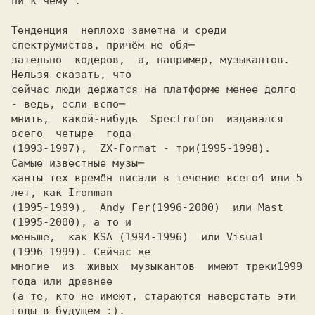
ни к чему".
Тенденция  неплохо заметна и среди 
спектрумистов, причём не обя─

зательно  кодеров,  а, например, музыкантов. 
Нельзя сказать, что

сейчас люди держатся на платформе менее долго 
- ведь, если вспо─

мнить,  какой-нибудь  Spectrofon  издавался  
всего  четыре  года

(1993-1997),  ZX-Format - три
(1995-1998). 
канты тех времён писали в течение всего
4 или 5 
(1995-1999),  Andy Fer
(1996-2000)  или Mast 
меньше,  как KSA 
(1994-1996)  или Visual 
многие  из  живых  музыкантов  имеют треки
1999 
(а те, кто не имеют, стараются наверстать эти 
годы в будущем :).
