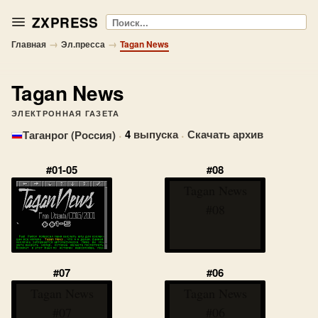
ZXPRESS
Поиск
→
→
Главная
Эл.пресса
Tagan News
Tagan News
ЭЛЕКТРОННАЯ ГАЗЕТА
·
4
выпуска
·
Скачать архив
Таганрог (Россия)
#01-05
#08
Tagan News
#08
#07
#06
Tagan News
Tagan News
#07
#06